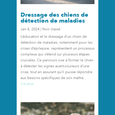
Dressage des chiens de
détection de maladies
Jan 4, 2024
|
Non classé
L’éducation et le dressage d’un chien de
détection de maladies, notamment pour les
crises d’épilepsie, représentent un processus
complexe qui s’étend sur plusieurs étapes
cruciales. Ce parcours vise à former le chien
à détecter les signes avant-coureurs d’une
crise, tout en assurant qu’il puisse répondre
aux besoins spécifiques de son maître.
lire plus