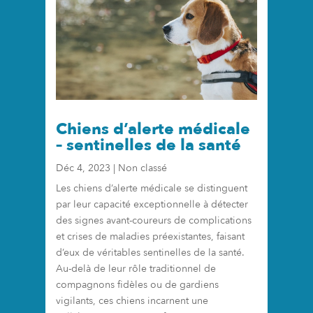
Chiens d’alerte médicale
– sentinelles de la santé
Déc 4, 2023
|
Non classé
Les chiens d’alerte médicale se distinguent
par leur capacité exceptionnelle à détecter
des signes avant-coureurs de complications
et crises de maladies préexistantes, faisant
d’eux de véritables sentinelles de la santé.
Au-delà de leur rôle traditionnel de
compagnons fidèles ou de gardiens
vigilants, ces chiens incarnent une