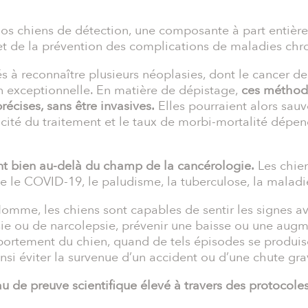
os chiens de détection, une composante à part entière
r et de la prévention des complications de maladies chr
és à reconnaître plusieurs néoplasies, dont le cancer 
on exceptionnelle. En matière de dépistage,
ces méthode
écises, sans être invasives.
Elles pourraient alors sauv
cité du traitement et le taux de morbi-mortalité dépen
ont bien au-delà du champ de la cancérologie.
Les chien
 le COVID-19, le paludisme, la tuberculose, la maladie
’Homme, les chiens sont capables de sentir les signes 
sie ou de narcolepsie, prévenir une baisse ou une aug
portement du chien, quand de tels épisodes se produise
nsi éviter la survenue d’un accident ou d’une chute gra
au de preuve scientifique élevé à travers des protocole