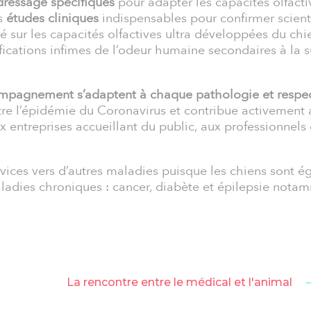
ressage spécifiques
pour adapter les capacités olfacti
es
études cliniques
indispensables pour confirmer scient
 sur les capacités olfactives ultra développées du chien
ifications infimes de l’odeur humaine secondaires à la
mpagnement s’adaptent à chaque pathologie et respect
ntre l’épidémie du Coronavirus et contribue activement 
treprises accueillant du public, aux professionnels 
rvices vers d’autres maladies puisque les chiens sont 
aladies chroniques : cancer, diabète et épilepsie nota
La rencontre entre le médical et l'animal