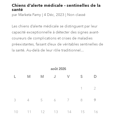
Chiens d’alerte médicale – sentinelles de la
santé
par
Marketa Famy
|
4 Déc, 2023
|
Non classé
Les chiens d’alerte médicale se distinguent par leur
capacité exceptionnelle à détecter des signes avant-
coureurs de complications et crises de maladies
préexistantes, faisant d’eux de véritables sentinelles de
la santé. Au-delà de leur rôle traditionnel...
août 2026
L
M
M
J
V
S
D
1
2
3
4
5
6
7
8
9
10
11
12
13
14
15
16