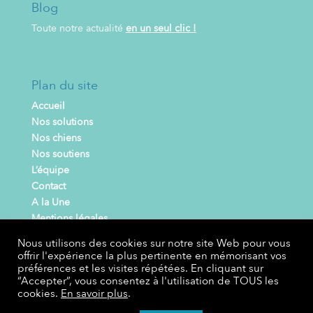
Blog
Toute notre actualité
en un seul clic !
Plan du site
Accueil
Nos solutions
Nos chiens
Nos soutiens
L’équipe
Contact
A la Une
Mentions légales
Politique de confidentialité
Nous utilisons des cookies sur notre site Web pour vous
offrir l'expérience la plus pertinente en mémorisant vos
préférences et les visites répétées. En cliquant sur
Site réalisé par
“Accepter”, vous consentez à l'utilisation de TOUS les
cookies.
En savoir plus
.